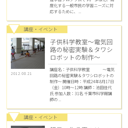
度化する一般市民の学習ニーズに対
応するために、 ...
講座・イベント
子供科学教室～電気回
路の秘密実験＆タワシ
ロボットの制作～
講座名：子供科学教室 ～電気
2012.08.21
回路の秘密実験＆タワシロボットの
制作～ 開催日時：平成24年8月17日
（金）10時～12時 講師：池田佳代
氏 参加人数：31名 千葉市科学館講
師の ...
講座・イベント