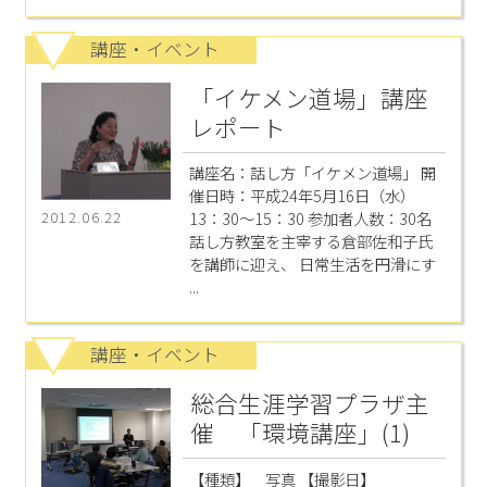
講座・イベント
「イケメン道場」講座
レポート
講座名：話し方「イケメン道場」 開
催日時：平成24年5月16日（水）
13：30～15：30 参加者人数：30名
2012.06.22
話し方教室を主宰する倉部佐和子氏
を講師に迎え、 日常生活を円滑にす
...
講座・イベント
総合生涯学習プラザ主
催 「環境講座」(1)
【種類】 写真 【撮影日】