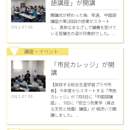
語講座」が開講
開講式が終わった後、早速、 中国語
講座の第1回目の授業がスタート
し、 真剣なまなざしで講義を受けて
2012.07.30
いる受講生の姿が印象的でした。 ...
講座・イベント
「市民カレッジ」が開
講
【挨拶する総合生涯学習プラザ所
長】 今年度からスタートする「市民
カレッジ」が 7月8日に「中国語講
2012.07.30
座」、 9日に「役立つ気象学（身近
な天気と地震）講座」が 相次いで開
講しました。 ...