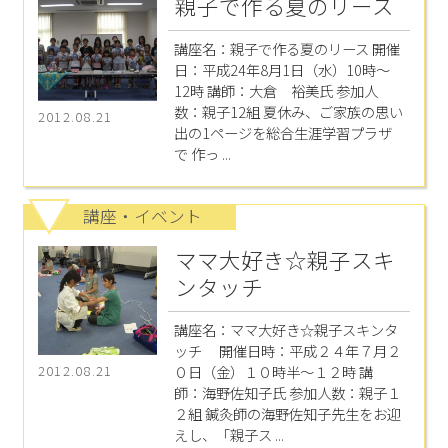
親子で作る夏のリース
講座名：親子で作る夏のリース 開催
日：平成24年8月1日（水）10時～
12時 講師：大倉 裕美氏 参加人
数：親子12組 夏休み、ご家族の思い
2012.08.21
出の1ページを総合生涯学習プラザ
で 作っ ...
講座・イベント
ママ大好き☆親子スキ
ンタッチ
講座名：ママ大好き☆親子スキンタ
ッチ 開催日時：平成２４年７月２
０日（金）１０時半～１２時 講
2012.08.21
師：海野佐知子氏 参加人数：親子１
２組 鍼灸師の海野佐知子先生をお迎
えし、「親子ス ...