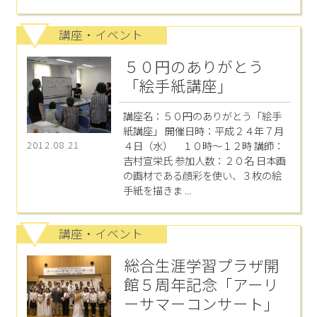
講座・イベント
５０円のありがとう
「絵手紙講座」
講座名：５０円のありがとう「絵手
紙講座」 開催日時：平成２４年７月
４日（水） １０時～１２時 講師：
2012.08.21
吉村宣栄氏 参加人数：２０名 日本画
の画材である顔彩を使い、３枚の絵
手紙を描きま ...
講座・イベント
総合生涯学習プラザ開
館５周年記念「アーリ
ーサマーコンサート」