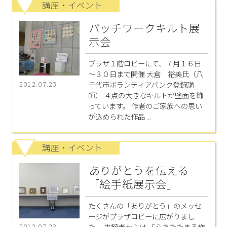
講座・イベント
パッチワークキルト展
示会
プラザ１階ロビーにて、７月１６日
～３０日まで開催 大倉 裕美氏（八
千代市ボランティアバンク登録講
2012.07.23
師） ４点の大きなキルトが壁面を飾
っています。 作者のご家族への思い
が込められた作品 ...
講座・イベント
ありがとうを伝える
「絵手紙展示会」
たくさんの「ありがとう」のメッセ
ージがプラザロビーに広がりまし
た。 来館者からは 「心あたたまる作
2012.07.23