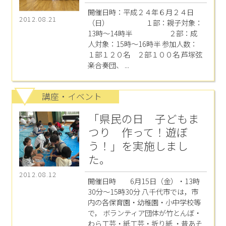
開催日時：平成２４年６月２４日
2012.08.21
（日） １部：親子対象：
13時～14時半 ２部：成
人対象：15時～16時半 参加人数：
１部１２０名 ２部１００名 芦塚弦
楽合奏団、 ...
講座・イベント
「県民の日 子どもま
つり 作って！遊ぼ
う！」を実施しまし
た。
2012.08.12
開催日時 6月15日（金）・13時
30分～15時30分 八千代市では，市
内の各保育園・幼稚園・小中学校等
で， ボランティア団体が竹とんぼ・
わら工芸・紙工芸・折り紙 ・昔あそ