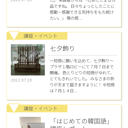
品ですね。 日々ちょっとしたことに
感動・感謝できる気持ちをもち続け
たい。」 等の感 ...
講座・イベント
七夕飾り
～短冊に願いを込めて、七夕飾り～
プラザ１階ロビーにて７月７日まで
開催。 色とりどりの短冊がゆれて、
とてもきれいでした。 みなさまの祈
2012.07.23
りが天まで届きますように！ ※短冊
は７月１４日 ...
講座・イベント
「はじめての韓国語」