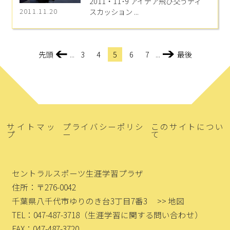
2011・11･9 アイデア飛び交うディ
スカッション ...
2011.11.20
先頭
...
3
4
5
6
7
...
最後
>
<
サイトマッ
プライバシーポリシ
このサイトについ
プ
ー
て
セントラルスポーツ生涯学習プラザ
住所：〒276-0042
千葉県八千代市ゆりのき台3丁目7番3
>> 地図
TEL：047-487-3718
（生涯学習に関する問い合わせ）
FAX：047-487-3720