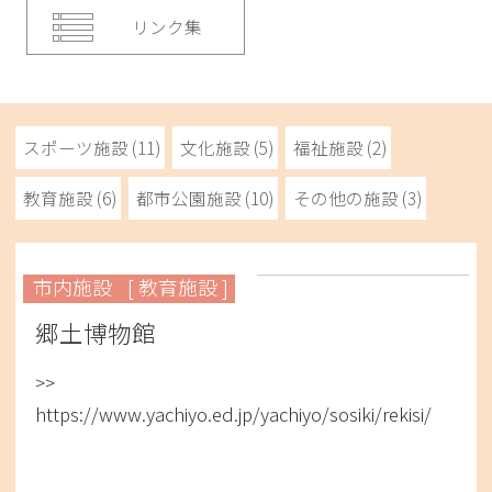
リンク集
スポーツ施設 (11)
文化施設 (5)
福祉施設 (2)
教育施設 (6)
都市公園施設 (10)
その他の施設 (3)
市内施設
[ 教育施設 ]
郷土博物館
>>
https://www.yachiyo.ed.jp/yachiyo/sosiki/rekisi/