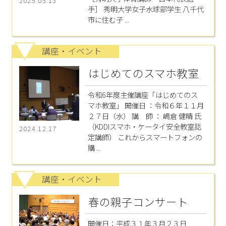
2025.05.13
手］ 秀明大学女子水球部学生 八千代
市に住む子 ...
講座・イベント
はじめてのスマホ教室
令和6年度主催講座「はじめてのス
マホ教室」 開催日 ：令和６年１１月
２７日（水） 講 師 ： 嶋倉 健晴 氏
（KDDIスマホ・ケータイ安全教室認
2024.12.17
定講師） これからスマートフォンの
購 ...
講座・イベント
春の親子コンサート
開催日：平成３１年３月２３日