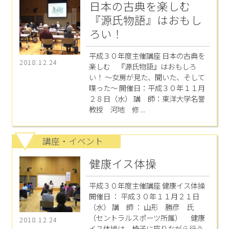
日本の古典を楽しむ
『源氏物語』はおもし
ろい！
平成３０年度主催講座 日本の古典を
2018.12.24
楽しむ 『源氏物語』はおもしろ
い！ ～女房が見た、聞いた、そして
喋った～ 開催日：平成３０年１１月
２８日（水） 講 師：東洋大学名誉
教授 河地 修 ...
講座・イベント
健康イス体操
平成３０年度主催講座 健康イス体操
開催日 ： 平成３０年１１月２１日
（水） 講 師 ： 山形 勝彦 氏
（セントラルスポーツ所属） 健康
2018.12.24
イス体操は，椅子に座りながら行う