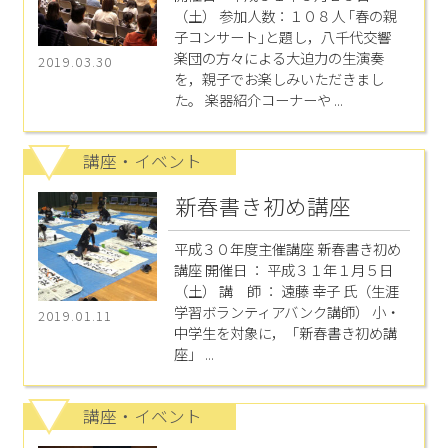
（土） 参加人数：１０８人 ｢春の親
子コンサート｣と題し，八千代交響
楽団の方々による大迫力の生演奏
2019.03.30
を，親子でお楽しみいただきまし
た。 楽器紹介コーナーや ...
講座・イベント
新春書き初め講座
平成３０年度主催講座 新春書き初め
講座 開催日 ： 平成３１年１月５日
（土） 講 師 ： 遠藤 幸子 氏（生涯
学習ボランティアバンク講師） 小・
2019.01.11
中学生を対象に，「新春書き初め講
座」 ...
講座・イベント