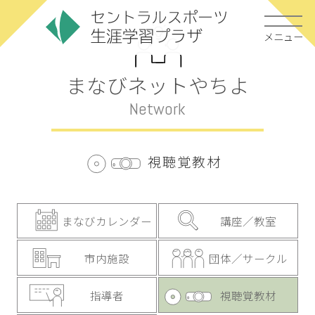
メニュー
まなびネットやちよ
Network
視聴覚教材
まなびカレンダー
講座／教室
市内施設
団体／サークル
指導者
視聴覚教材