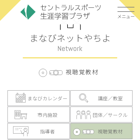
メニュー
まなびネットやちよ
Network
視聴覚教材
まなびカレンダー
講座／教室
市内施設
団体／サークル
指導者
視聴覚教材