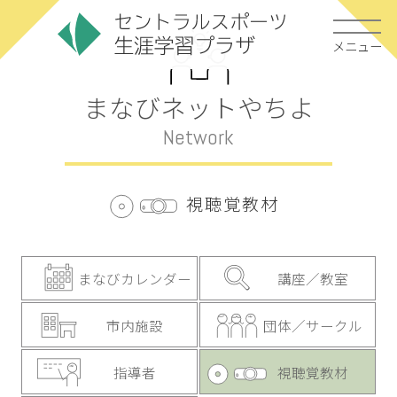
メニュー
まなびネットやちよ
Network
視聴覚教材
まなびカレンダー
講座／教室
市内施設
団体／サークル
指導者
視聴覚教材