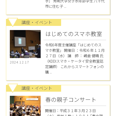
手］ 秀明大学女子水球部学生 八千代
市に住む子 ...
講座・イベント
はじめてのスマホ教室
令和6年度主催講座「はじめてのス
マホ教室」 開催日 ：令和６年１１月
２７日（水） 講 師 ： 嶋倉 健晴 氏
（KDDIスマホ・ケータイ安全教室認
2024.12.17
定講師） これからスマートフォンの
購 ...
講座・イベント
春の親子コンサート
開催日：平成３１年３月２３日
（土） 参加人数：１０８人 ｢春の親