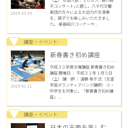
子コンサート｣と題し，八千代交響
楽団の方々による大迫力の生演奏
2019.03.30
を，親子でお楽しみいただきまし
た。 楽器紹介コーナーや ...
講座・イベント
新春書き初め講座
平成３０年度主催講座 新春書き初め
講座 開催日 ： 平成３１年１月５日
（土） 講 師 ： 遠藤 幸子 氏（生涯
学習ボランティアバンク講師） 小・
2019.01.11
中学生を対象に，「新春書き初め講
座」 ...
講座・イベント
日本の古典を楽しむ