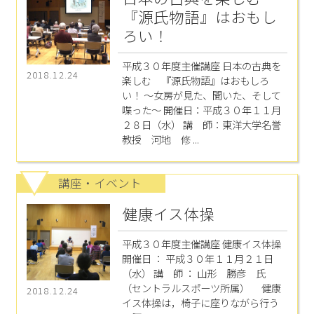
『源氏物語』はおもし
ろい！
平成３０年度主催講座 日本の古典を
2018.12.24
楽しむ 『源氏物語』はおもしろ
い！ ～女房が見た、聞いた、そして
喋った～ 開催日：平成３０年１１月
２８日（水） 講 師：東洋大学名誉
教授 河地 修 ...
講座・イベント
健康イス体操
平成３０年度主催講座 健康イス体操
開催日 ： 平成３０年１１月２１日
（水） 講 師 ： 山形 勝彦 氏
（セントラルスポーツ所属） 健康
2018.12.24
イス体操は，椅子に座りながら行う