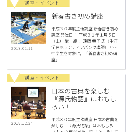
講座・イベント
新春書き初め講座
平成３０年度主催講座 新春書き初め
講座 開催日 ： 平成３１年１月５日
（土） 講 師 ： 遠藤 幸子 氏（生涯
学習ボランティアバンク講師） 小・
2019.01.11
中学生を対象に，「新春書き初め講
座」 ...
講座・イベント
日本の古典を楽しむ
『源氏物語』はおもし
ろい！
平成３０年度主催講座 日本の古典を
2018.12.24
楽しむ 『源氏物語』はおもしろ
い！ ～女房が見た、聞いた、そして