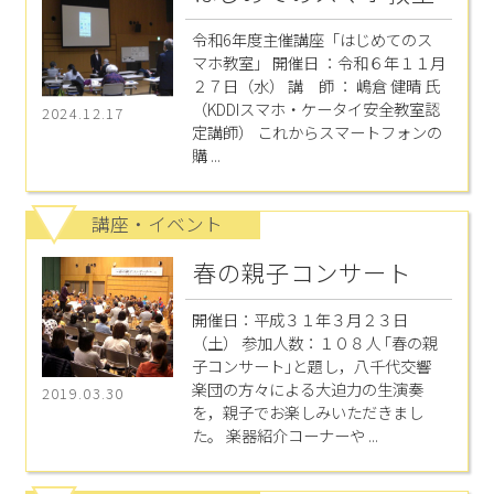
令和6年度主催講座「はじめてのス
マホ教室」 開催日 ：令和６年１１月
２７日（水） 講 師 ： 嶋倉 健晴 氏
（KDDIスマホ・ケータイ安全教室認
2024.12.17
定講師） これからスマートフォンの
購 ...
講座・イベント
春の親子コンサート
開催日：平成３１年３月２３日
（土） 参加人数：１０８人 ｢春の親
子コンサート｣と題し，八千代交響
楽団の方々による大迫力の生演奏
2019.03.30
を，親子でお楽しみいただきまし
た。 楽器紹介コーナーや ...