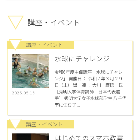
講座・イベント
講座・イベント
水球にチャレンジ
令和6年度主催講座「水球にチャレ
ンジ」 開催日 ： 令和７年３月２９
日（土） 講 師 ： 大川 慶悟 氏
［秀明大学体育講師 日本代表選
2025.05.13
手］ 秀明大学女子水球部学生 八千代
市に住む子 ...
講座・イベント
はじめてのスマホ教室