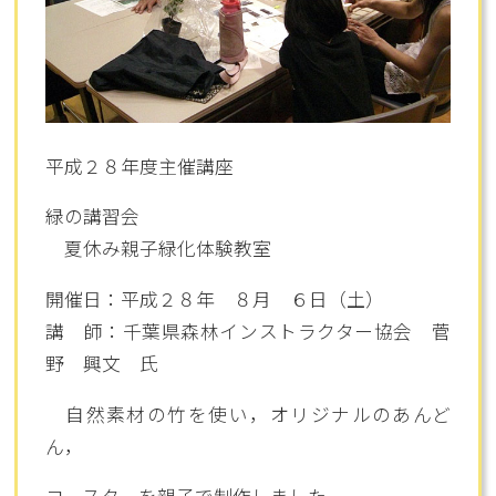
平成２８年度主催講座
緑の講習会
夏休み親子緑化体験教室
開催日：平成２８年 ８月 ６日（土）
講 師：千葉県森林インストラクター協会 菅
野 興文 氏
自然素材の竹を使い，オリジナルのあんど
ん，