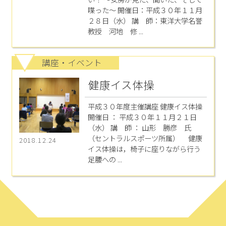
喋った～ 開催日：平成３０年１１月
２８日（水） 講 師：東洋大学名誉
教授 河地 修 ...
講座・イベント
健康イス体操
平成３０年度主催講座 健康イス体操
開催日 ： 平成３０年１１月２１日
（水） 講 師 ： 山形 勝彦 氏
（セントラルスポーツ所属） 健康
2018.12.24
イス体操は，椅子に座りながら行う
足腰への ...