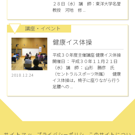
２８日（水） 講 師：東洋大学名誉
教授 河地 修 ...
講座・イベント
健康イス体操
平成３０年度主催講座 健康イス体操
開催日 ： 平成３０年１１月２１日
（水） 講 師 ： 山形 勝彦 氏
（セントラルスポーツ所属） 健康
2018.12.24
イス体操は，椅子に座りながら行う
足腰への ...
サイトマッ
プライバシーポリシ
このサイトについ