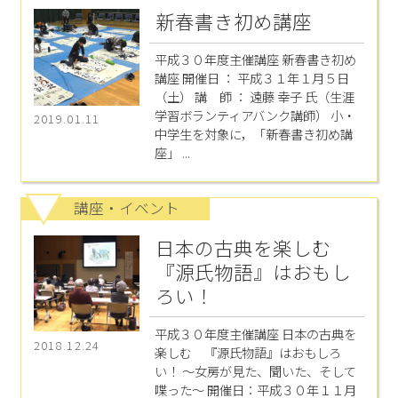
新春書き初め講座
平成３０年度主催講座 新春書き初め
講座 開催日 ： 平成３１年１月５日
（土） 講 師 ： 遠藤 幸子 氏（生涯
学習ボランティアバンク講師） 小・
2019.01.11
中学生を対象に，「新春書き初め講
座」 ...
講座・イベント
日本の古典を楽しむ
『源氏物語』はおもし
ろい！
平成３０年度主催講座 日本の古典を
2018.12.24
楽しむ 『源氏物語』はおもしろ
い！ ～女房が見た、聞いた、そして
喋った～ 開催日：平成３０年１１月