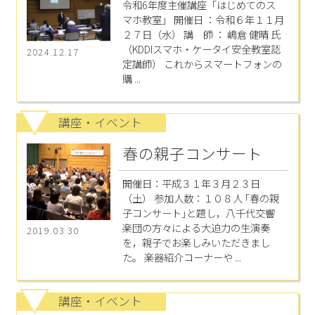
令和6年度主催講座「はじめてのス
マホ教室」 開催日 ：令和６年１１月
２７日（水） 講 師 ： 嶋倉 健晴 氏
（KDDIスマホ・ケータイ安全教室認
2024.12.17
定講師） これからスマートフォンの
購 ...
講座・イベント
春の親子コンサート
開催日：平成３１年３月２３日
（土） 参加人数：１０８人 ｢春の親
子コンサート｣と題し，八千代交響
楽団の方々による大迫力の生演奏
2019.03.30
を，親子でお楽しみいただきまし
た。 楽器紹介コーナーや ...
講座・イベント