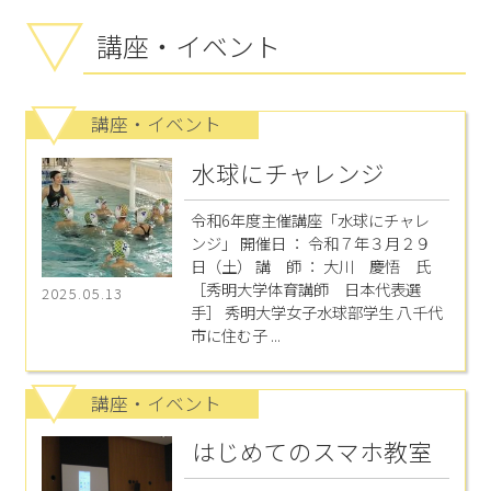
講座・イベント
講座・イベント
水球にチャレンジ
令和6年度主催講座「水球にチャレ
ンジ」 開催日 ： 令和７年３月２９
日（土） 講 師 ： 大川 慶悟 氏
［秀明大学体育講師 日本代表選
2025.05.13
手］ 秀明大学女子水球部学生 八千代
市に住む子 ...
講座・イベント
はじめてのスマホ教室