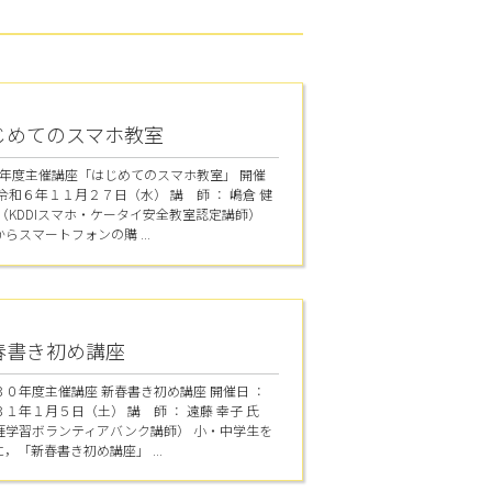
じめてのスマホ教室
6年度主催講座「はじめてのスマホ教室」 開催
：令和６年１１月２７日（水） 講 師 ： 嶋倉 健
氏（KDDIスマホ・ケータイ安全教室認定講師）
らスマートフォンの購 ...
春書き初め講座
３０年度主催講座 新春書き初め講座 開催日 ：
１年１月５日（土） 講 師 ： 遠藤 幸子 氏
涯学習ボランティアバンク講師） 小・中学生を
，「新春書き初め講座」 ...