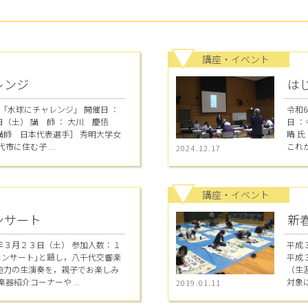
講座・イベント
レンジ
は
「水球にチャレンジ」 開催日 ：
令和
（土） 講 師 ： 大川 慶悟
日 
講師 日本代表選手］ 秀明大学女
晴 
市に住む子 ...
これか
2024.12.17
講座・イベント
ンサート
新
年３月２３日（土） 参加人数：１
平成
コンサート｣と題し，八千代交響楽
平成３
迫力の生演奏を，親子でお楽しみ
（生
器紹介コーナーや ...
対象に
2019.01.11