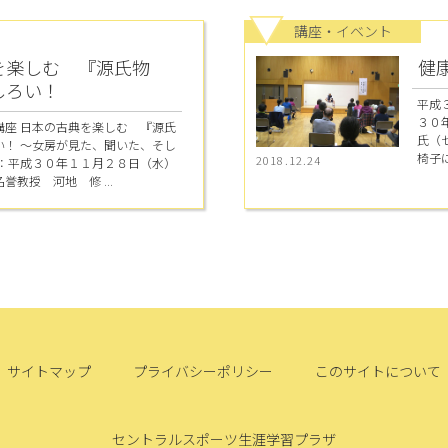
講座・イベント
を楽しむ 『源氏物
健
しろい！
平成
３０
講座 日本の古典を楽しむ 『源氏
氏（
い！ ～女房が見た、聞いた、そし
椅子に
2018.12.24
日：平成３０年１１月２８日（水）
教授 河地 修 ...
サイトマップ
プライバシーポリシー
このサイトについて
セントラルスポーツ生涯学習プラザ