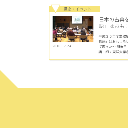
講座・イベント
日本の古典
語』はおも
平成３０年度主催
物語』はおもしろ
2018.12.24
て喋った～ 開催
講 師：東洋大学名誉