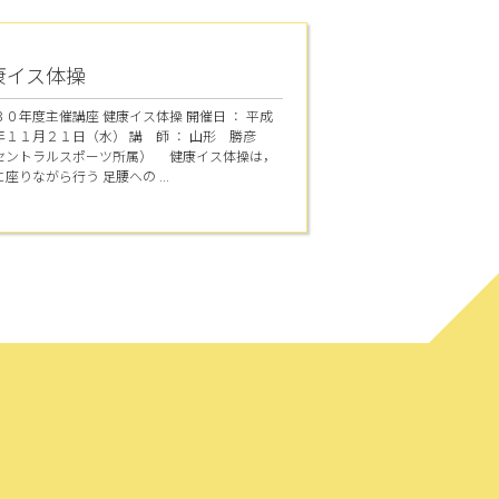
康イス体操
３０年度主催講座 健康イス体操 開催日 ： 平成
年１１月２１日（水） 講 師 ： 山形 勝彦
セントラルスポーツ所属） 健康イス体操は，
座りながら行う 足腰への ...