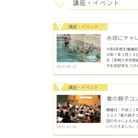
講座・イベント
講座・イベント
水球にチャ
令和6年度主催講座
令和７年３月２９日
氏［秀明大学体育
子水球部学生 八千代
2025.05.13
講座・イベント
春の親子コ
開催日：平成３１
０８人 ｢春の親子
団の方々による大
いただきました。 楽
2019.03.30