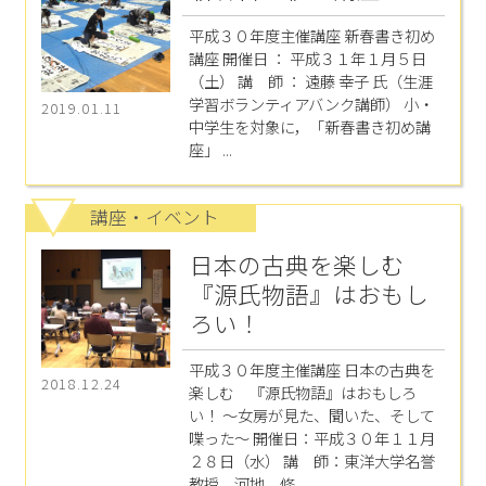
平成３０年度主催講座 新春書き初め
講座 開催日 ： 平成３１年１月５日
（土） 講 師 ： 遠藤 幸子 氏（生涯
学習ボランティアバンク講師） 小・
2019.01.11
中学生を対象に，「新春書き初め講
座」 ...
講座・イベント
日本の古典を楽しむ
『源氏物語』はおもし
ろい！
平成３０年度主催講座 日本の古典を
2018.12.24
楽しむ 『源氏物語』はおもしろ
い！ ～女房が見た、聞いた、そして
喋った～ 開催日：平成３０年１１月
２８日（水） 講 師：東洋大学名誉
教授 河地 修 ...