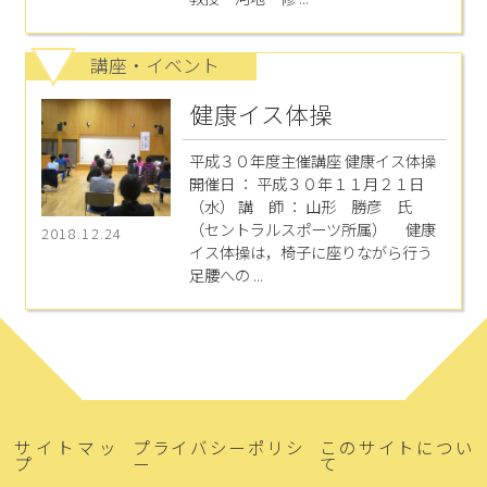
講座・イベント
健康イス体操
平成３０年度主催講座 健康イス体操
開催日 ： 平成３０年１１月２１日
（水） 講 師 ： 山形 勝彦 氏
（セントラルスポーツ所属） 健康
2018.12.24
イス体操は，椅子に座りながら行う
足腰への ...
サイトマッ
プライバシーポリシ
このサイトについ
プ
ー
て