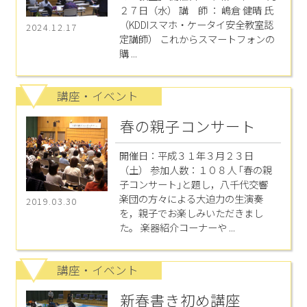
２７日（水） 講 師 ： 嶋倉 健晴 氏
（KDDIスマホ・ケータイ安全教室認
2024.12.17
定講師） これからスマートフォンの
購 ...
講座・イベント
春の親子コンサート
開催日：平成３１年３月２３日
（土） 参加人数：１０８人 ｢春の親
子コンサート｣と題し，八千代交響
楽団の方々による大迫力の生演奏
2019.03.30
を，親子でお楽しみいただきまし
た。 楽器紹介コーナーや ...
講座・イベント
新春書き初め講座