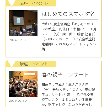
講座・イベント
はじめてのスマホ教室
令和6年度主催講座「はじめてのス
マホ教室」 開催日 ：令和６年１１月
２７日（水） 講 師 ： 嶋倉 健晴 氏
（KDDIスマホ・ケータイ安全教室認
2024.12.17
定講師） これからスマートフォンの
購 ...
講座・イベント
春の親子コンサート
開催日：平成３１年３月２３日
（土） 参加人数：１０８人 ｢春の親
子コンサート｣と題し，八千代交響
楽団の方々による大迫力の生演奏
2019.03.30
を，親子でお楽しみいただきまし