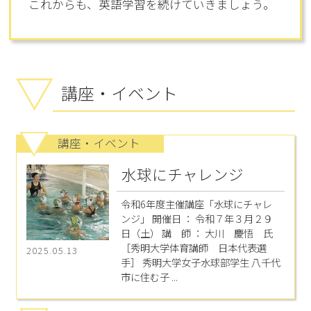
これからも、英語学習を続けていきましょう。
講座・イベント
講座・イベント
水球にチャレンジ
令和6年度主催講座「水球にチャレ
ンジ」 開催日 ： 令和７年３月２９
日（土） 講 師 ： 大川 慶悟 氏
［秀明大学体育講師 日本代表選
2025.05.13
手］ 秀明大学女子水球部学生 八千代
市に住む子 ...