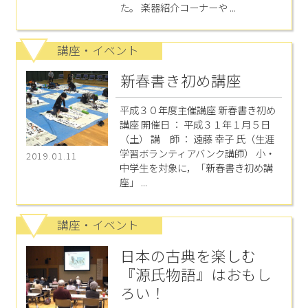
た。 楽器紹介コーナーや ...
講座・イベント
新春書き初め講座
平成３０年度主催講座 新春書き初め
講座 開催日 ： 平成３１年１月５日
（土） 講 師 ： 遠藤 幸子 氏（生涯
学習ボランティアバンク講師） 小・
2019.01.11
中学生を対象に，「新春書き初め講
座」 ...
講座・イベント
日本の古典を楽しむ
『源氏物語』はおもし
ろい！