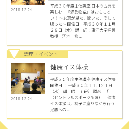
平成３０年度主催講座 日本の古典を
2018.12.24
楽しむ 『源氏物語』はおもしろ
い！ ～女房が見た、聞いた、そして
喋った～ 開催日：平成３０年１１月
２８日（水） 講 師：東洋大学名誉
教授 河地 修 ...
講座・イベント
健康イス体操
平成３０年度主催講座 健康イス体操
開催日 ： 平成３０年１１月２１日
（水） 講 師 ： 山形 勝彦 氏
（セントラルスポーツ所属） 健康
2018.12.24
イス体操は，椅子に座りながら行う
足腰への ...