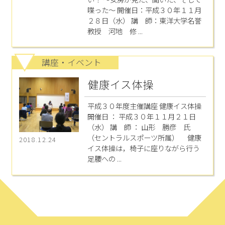
喋った～ 開催日：平成３０年１１月
２８日（水） 講 師：東洋大学名誉
教授 河地 修 ...
講座・イベント
健康イス体操
平成３０年度主催講座 健康イス体操
開催日 ： 平成３０年１１月２１日
（水） 講 師 ： 山形 勝彦 氏
（セントラルスポーツ所属） 健康
2018.12.24
イス体操は，椅子に座りながら行う
足腰への ...