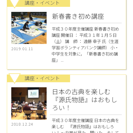
講座・イベント
新春書き初め講座
平成３０年度主催講座 新春書き初め
講座 開催日 ： 平成３１年１月５日
（土） 講 師 ： 遠藤 幸子 氏（生涯
学習ボランティアバンク講師） 小・
2019.01.11
中学生を対象に，「新春書き初め講
座」 ...
講座・イベント
日本の古典を楽しむ
『源氏物語』はおもし
ろい！
平成３０年度主催講座 日本の古典を
2018.12.24
楽しむ 『源氏物語』はおもしろ
い！ ～女房が見た、聞いた、そして