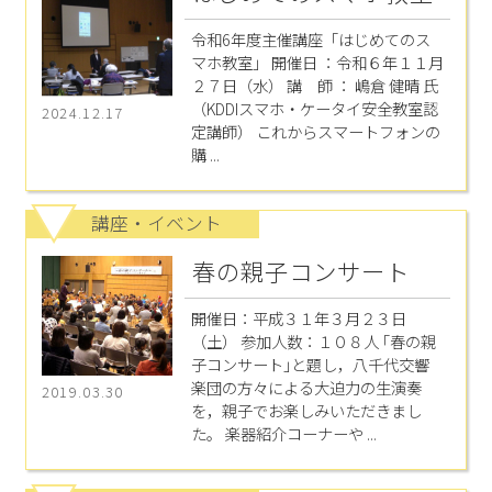
令和6年度主催講座「はじめてのス
マホ教室」 開催日 ：令和６年１１月
２７日（水） 講 師 ： 嶋倉 健晴 氏
（KDDIスマホ・ケータイ安全教室認
2024.12.17
定講師） これからスマートフォンの
購 ...
講座・イベント
春の親子コンサート
開催日：平成３１年３月２３日
（土） 参加人数：１０８人 ｢春の親
子コンサート｣と題し，八千代交響
楽団の方々による大迫力の生演奏
2019.03.30
を，親子でお楽しみいただきまし
た。 楽器紹介コーナーや ...