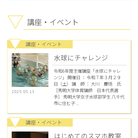
講座・イベント
講座・イベント
水球にチャレンジ
令和6年度主催講座「水球にチャレ
ンジ」 開催日 ： 令和７年３月２９
日（土） 講 師 ： 大川 慶悟 氏
［秀明大学体育講師 日本代表選
2025.05.13
手］ 秀明大学女子水球部学生 八千代
市に住む子 ...
講座・イベント
はじめてのスマホ教室