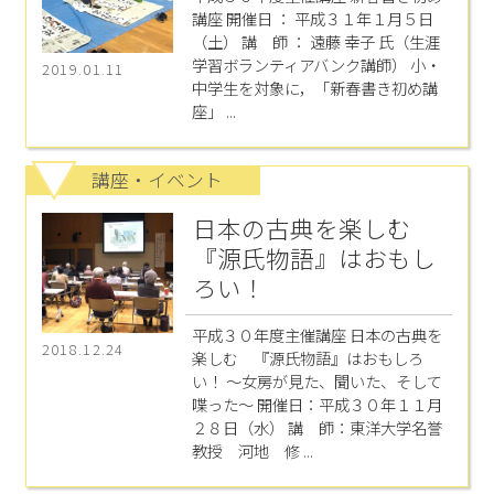
講座 開催日 ： 平成３１年１月５日
（土） 講 師 ： 遠藤 幸子 氏（生涯
学習ボランティアバンク講師） 小・
2019.01.11
中学生を対象に，「新春書き初め講
座」 ...
講座・イベント
日本の古典を楽しむ
『源氏物語』はおもし
ろい！
平成３０年度主催講座 日本の古典を
2018.12.24
楽しむ 『源氏物語』はおもしろ
い！ ～女房が見た、聞いた、そして
喋った～ 開催日：平成３０年１１月
２８日（水） 講 師：東洋大学名誉
教授 河地 修 ...