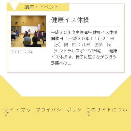
講座・イベント
健康イス体操
平成３０年度主催講座 健康イス体操
開催日 ： 平成３０年１１月２１日
（水） 講 師 ： 山形 勝彦 氏
（セントラルスポーツ所属） 健康
2018.12.24
イス体操は，椅子に座りながら行う
足腰への ...
サイトマッ
プライバシーポリシ
このサイトについ
プ
ー
て