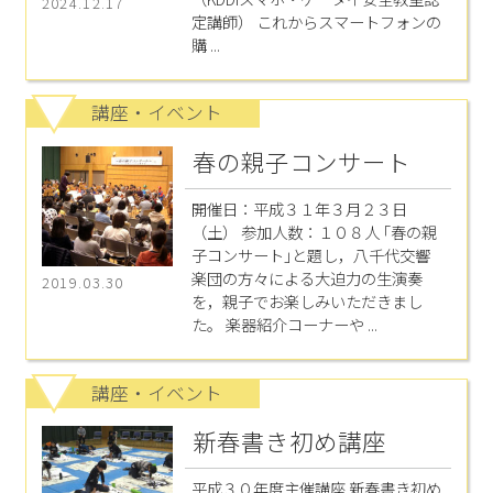
2024.12.17
定講師） これからスマートフォンの
購 ...
講座・イベント
春の親子コンサート
開催日：平成３１年３月２３日
（土） 参加人数：１０８人 ｢春の親
子コンサート｣と題し，八千代交響
楽団の方々による大迫力の生演奏
2019.03.30
を，親子でお楽しみいただきまし
た。 楽器紹介コーナーや ...
講座・イベント
新春書き初め講座
平成３０年度主催講座 新春書き初め