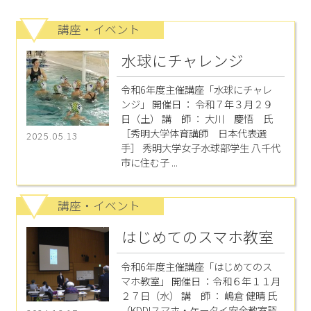
講座・イベント
水球にチャレンジ
令和6年度主催講座「水球にチャレ
ンジ」 開催日 ： 令和７年３月２９
日（土） 講 師 ： 大川 慶悟 氏
［秀明大学体育講師 日本代表選
2025.05.13
手］ 秀明大学女子水球部学生 八千代
市に住む子 ...
講座・イベント
はじめてのスマホ教室
令和6年度主催講座「はじめてのス
マホ教室」 開催日 ：令和６年１１月
２７日（水） 講 師 ： 嶋倉 健晴 氏
（KDDIスマホ・ケータイ安全教室認