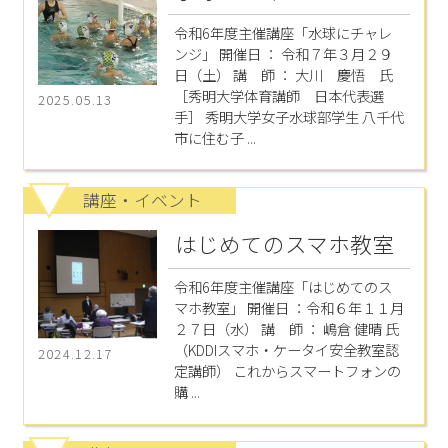
令和6年度主催講座「水球にチャレ
ンジ」 開催日 ： 令和７年３月２９
日（土） 講 師 ： 大川 慶悟 氏
［秀明大学体育講師 日本代表選
2025.05.13
手］ 秀明大学女子水球部学生 八千代
市に住む子 ...
講座・イベント
はじめてのスマホ教室
令和6年度主催講座「はじめてのス
マホ教室」 開催日 ：令和６年１１月
２７日（水） 講 師 ： 嶋倉 健晴 氏
（KDDIスマホ・ケータイ安全教室認
2024.12.17
定講師） これからスマートフォンの
購 ...