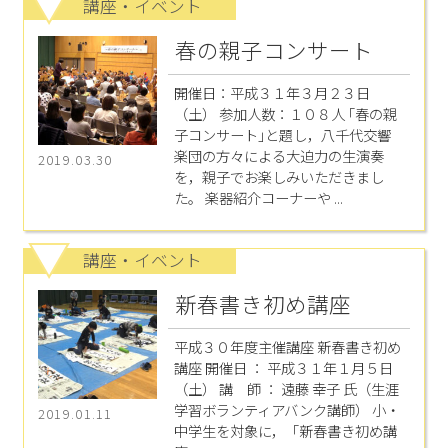
講座・イベント
春の親子コンサート
開催日：平成３１年３月２３日
（土） 参加人数：１０８人 ｢春の親
子コンサート｣と題し，八千代交響
楽団の方々による大迫力の生演奏
2019.03.30
を，親子でお楽しみいただきまし
た。 楽器紹介コーナーや ...
講座・イベント
新春書き初め講座
平成３０年度主催講座 新春書き初め
講座 開催日 ： 平成３１年１月５日
（土） 講 師 ： 遠藤 幸子 氏（生涯
学習ボランティアバンク講師） 小・
2019.01.11
中学生を対象に，「新春書き初め講