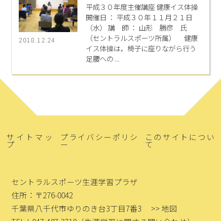
平成３０年度主催講座 健康イス体操
開催日 ： 平成３０年１１月２１日
（水） 講 師 ： 山形 勝彦 氏
（セントラルスポーツ所属） 健康
2018.12.24
イス体操は，椅子に座りながら行う
足腰への ...
サイトマッ
プライバシーポリシ
このサイトについ
プ
ー
て
セントラルスポーツ生涯学習プラザ
住所：〒276-0042
千葉県八千代市ゆりのき台3丁目7番3
>> 地図