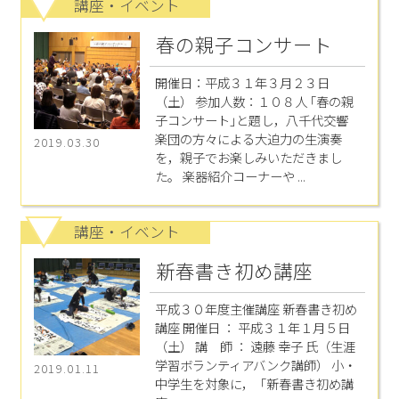
講座・イベント
春の親子コンサート
開催日：平成３１年３月２３日
（土） 参加人数：１０８人 ｢春の親
子コンサート｣と題し，八千代交響
楽団の方々による大迫力の生演奏
2019.03.30
を，親子でお楽しみいただきまし
た。 楽器紹介コーナーや ...
講座・イベント
新春書き初め講座
平成３０年度主催講座 新春書き初め
講座 開催日 ： 平成３１年１月５日
（土） 講 師 ： 遠藤 幸子 氏（生涯
学習ボランティアバンク講師） 小・
2019.01.11
中学生を対象に，「新春書き初め講