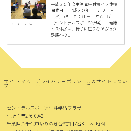
平成３０年度主催講座 健康イス体操
開催日 ： 平成３０年１１月２１日
（水） 講 師 ： 山形 勝彦 氏
（セントラルスポーツ所属） 健康
2018.12.24
イス体操は，椅子に座りながら行う
足腰への ...
サイトマッ
プライバシーポリシ
このサイトについ
プ
ー
て
セントラルスポーツ生涯学習プラザ
住所：〒276-0042
千葉県八千代市ゆりのき台3丁目7番3
>> 地図