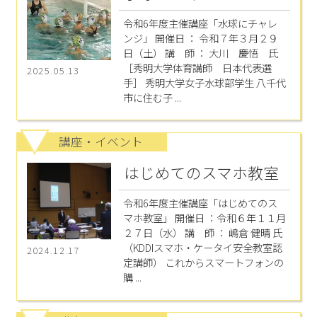
令和6年度主催講座「水球にチャレ
ンジ」 開催日 ： 令和７年３月２９
日（土） 講 師 ： 大川 慶悟 氏
［秀明大学体育講師 日本代表選
2025.05.13
手］ 秀明大学女子水球部学生 八千代
市に住む子 ...
講座・イベント
はじめてのスマホ教室
令和6年度主催講座「はじめてのス
マホ教室」 開催日 ：令和６年１１月
２７日（水） 講 師 ： 嶋倉 健晴 氏
（KDDIスマホ・ケータイ安全教室認
2024.12.17
定講師） これからスマートフォンの
購 ...