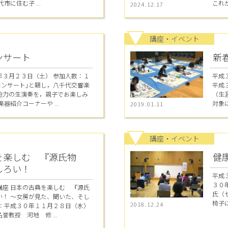
市に住む子 ...
これか
2024.12.17
講座・イベント
ンサート
新
年３月２３日（土） 参加人数：１
平成
コンサート｣と題し，八千代交響楽
平成３
迫力の生演奏を，親子でお楽しみ
（生
器紹介コーナーや ...
対象に
2019.01.11
講座・イベント
を楽しむ 『源氏物
健
しろい！
平成
３０
講座 日本の古典を楽しむ 『源氏
氏（
い！ ～女房が見た、聞いた、そし
椅子に
2018.12.24
日：平成３０年１１月２８日（水）
教授 河地 修 ...