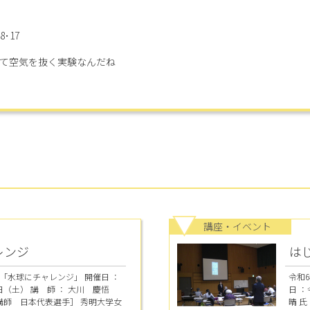
･17
て空気を抜く実験なんだね
講座・イベント
レンジ
は
「水球にチャレンジ」 開催日 ：
令和
（土） 講 師 ： 大川 慶悟
日 
講師 日本代表選手］ 秀明大学女
晴 