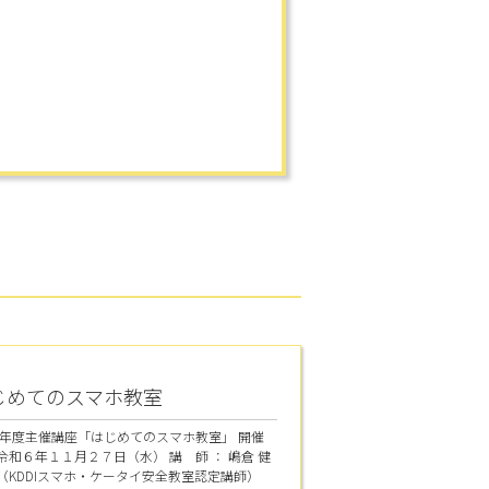
じめてのスマホ教室
6年度主催講座「はじめてのスマホ教室」 開催
：令和６年１１月２７日（水） 講 師 ： 嶋倉 健
氏（KDDIスマホ・ケータイ安全教室認定講師）