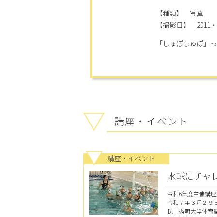
【種類】 写真
【撮影日】 2011・8
「しゅぽしゅぽ」っ
講座・イベント
講座・イベント
水球にチャ
令和6年度主催講座
令和７年３月２９日
氏［秀明大学体育