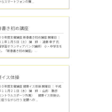
らスマートフォンの購 ...
春書き初め講座
３０年度主催講座 新春書き初め講座 開催日 ：
１年１月５日（土） 講 師 ： 遠藤 幸子 氏
涯学習ボランティアバンク講師） 小・中学生を
，「新春書き初め講座」 ...
康イス体操
３０年度主催講座 健康イス体操 開催日 ： 平成
年１１月２１日（水） 講 師 ： 山形 勝彦
セントラルスポーツ所属） 健康イス体操は，
座りながら行う 足腰への ...