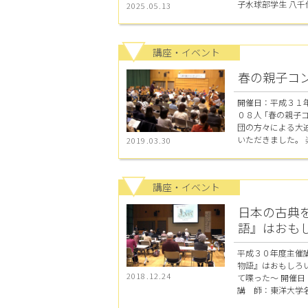
子水球部学生 八千代
2025.05.13
講座・イベント
春の親子コ
開催日：平成３１
０８人 ｢春の親子
団の方々による大
いただきました。 楽
2019.03.30
講座・イベント
日本の古典
語』はおも
平成３０年度主催
物語』はおもしろ
2018.12.24
て喋った～ 開催
講 師：東洋大学名誉