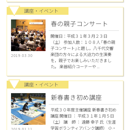
講座・イベント
春の親子コンサート
開催日：平成３１年３月２３日
（土） 参加人数：１０８人 ｢春の親
子コンサート｣と題し，八千代交響
楽団の方々による大迫力の生演奏
2019.03.30
を，親子でお楽しみいただきまし
た。 楽器紹介コーナーや ...
講座・イベント
新春書き初め講座
平成３０年度主催講座 新春書き初め
講座 開催日 ： 平成３１年１月５日
（土） 講 師 ： 遠藤 幸子 氏（生涯
学習ボランティアバンク講師） 小・
2019.01.11