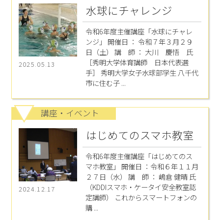
水球にチャレンジ
令和6年度主催講座「水球にチャレ
ンジ」 開催日 ： 令和７年３月２９
日（土） 講 師 ： 大川 慶悟 氏
［秀明大学体育講師 日本代表選
2025.05.13
手］ 秀明大学女子水球部学生 八千代
市に住む子 ...
講座・イベント
はじめてのスマホ教室
令和6年度主催講座「はじめてのス
マホ教室」 開催日 ：令和６年１１月
２７日（水） 講 師 ： 嶋倉 健晴 氏
（KDDIスマホ・ケータイ安全教室認
2024.12.17
定講師） これからスマートフォンの
購 ...