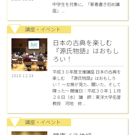
中学生を対象に，「新春書き初め講
座」 ...
講座・イベント
日本の古典を楽しむ
『源氏物語』はおもし
ろい！
平成３０年度主催講座 日本の古典を
2018.12.24
楽しむ 『源氏物語』はおもしろ
い！ ～女房が見た、聞いた、そして
喋った～ 開催日：平成３０年１１月
２８日（水） 講 師：東洋大学名誉
教授 河地 修 ...
講座・イベント