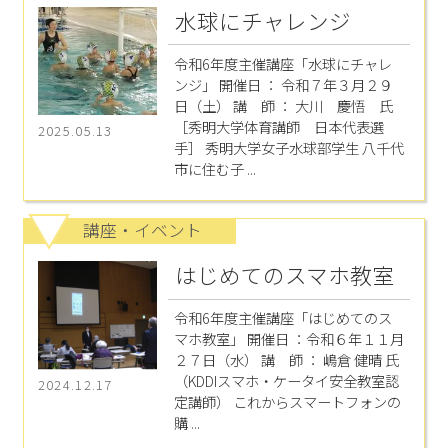
水球にチャレンジ
令和6年度主催講座「水球にチャレ
ンジ」 開催日 ： 令和７年３月２９
日（土） 講 師 ： 大川 慶悟 氏
［秀明大学体育講師 日本代表選
2025.05.13
手］ 秀明大学女子水球部学生 八千代
市に住む子 ...
講座・イベント
はじめてのスマホ教室
令和6年度主催講座「はじめてのス
マホ教室」 開催日 ：令和６年１１月
２７日（水） 講 師 ： 嶋倉 健晴 氏
（KDDIスマホ・ケータイ安全教室認
2024.12.17
定講師） これからスマートフォンの
購 ...