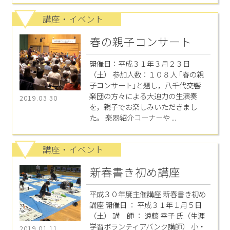
講座・イベント
春の親子コンサート
開催日：平成３１年３月２３日
（土） 参加人数：１０８人 ｢春の親
子コンサート｣と題し，八千代交響
楽団の方々による大迫力の生演奏
2019.03.30
を，親子でお楽しみいただきまし
た。 楽器紹介コーナーや ...
講座・イベント
新春書き初め講座
平成３０年度主催講座 新春書き初め
講座 開催日 ： 平成３１年１月５日
（土） 講 師 ： 遠藤 幸子 氏（生涯
学習ボランティアバンク講師） 小・
2019.01.11