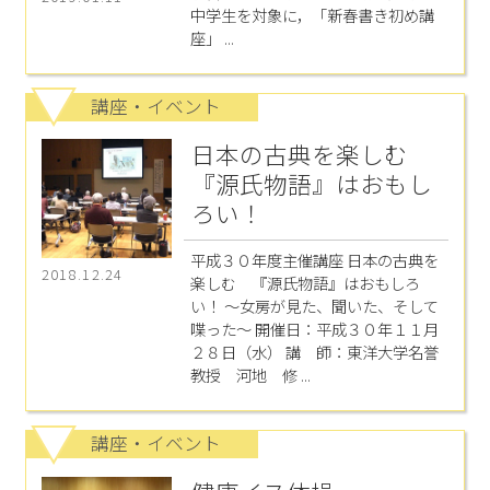
中学生を対象に，「新春書き初め講
座」 ...
講座・イベント
日本の古典を楽しむ
『源氏物語』はおもし
ろい！
平成３０年度主催講座 日本の古典を
2018.12.24
楽しむ 『源氏物語』はおもしろ
い！ ～女房が見た、聞いた、そして
喋った～ 開催日：平成３０年１１月
２８日（水） 講 師：東洋大学名誉
教授 河地 修 ...
講座・イベント