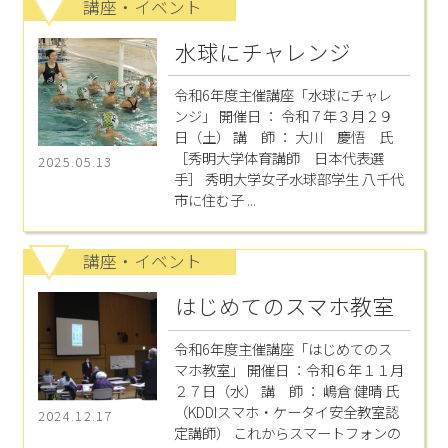
講座・イベント
水球にチャレンジ
令和6年度主催講座「水球にチャレ
ンジ」 開催日 ： 令和７年３月２９
日（土） 講 師 ： 大川 慶悟 氏
［秀明大学体育講師 日本代表選
2025.05.13
手］ 秀明大学女子水球部学生 八千代
市に住む子 ...
講座・イベント
はじめてのスマホ教室
令和6年度主催講座「はじめてのス
マホ教室」 開催日 ：令和６年１１月
２７日（水） 講 師 ： 嶋倉 健晴 氏
（KDDIスマホ・ケータイ安全教室認
2024.12.17
定講師） これからスマートフォンの