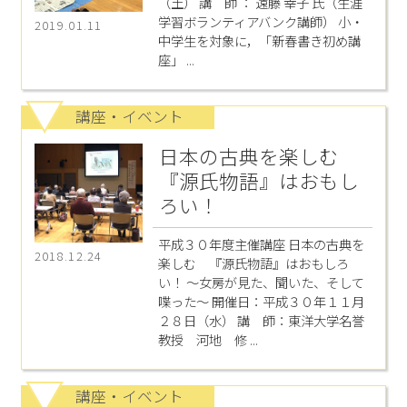
（土） 講 師 ： 遠藤 幸子 氏（生涯
学習ボランティアバンク講師） 小・
2019.01.11
中学生を対象に，「新春書き初め講
座」 ...
講座・イベント
日本の古典を楽しむ
『源氏物語』はおもし
ろい！
平成３０年度主催講座 日本の古典を
2018.12.24
楽しむ 『源氏物語』はおもしろ
い！ ～女房が見た、聞いた、そして
喋った～ 開催日：平成３０年１１月
２８日（水） 講 師：東洋大学名誉
教授 河地 修 ...
講座・イベント