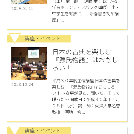
（土） 講 師 ： 遠藤 幸子 氏（生涯
学習ボランティアバンク講師） 小・
2019.01.11
中学生を対象に，「新春書き初め講
座」 ...
講座・イベント
日本の古典を楽しむ
『源氏物語』はおもし
ろい！
平成３０年度主催講座 日本の古典を
2018.12.24
楽しむ 『源氏物語』はおもしろ
い！ ～女房が見た、聞いた、そして
喋った～ 開催日：平成３０年１１月
２８日（水） 講 師：東洋大学名誉
教授 河地 修 ...
講座・イベント