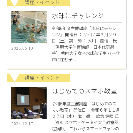
講座・イベント
水球にチャレンジ
令和6年度主催講座「水球にチャレ
ンジ」 開催日 ： 令和７年３月２９
日（土） 講 師 ： 大川 慶悟 氏
［秀明大学体育講師 日本代表選
2025.05.13
手］ 秀明大学女子水球部学生 八千代
市に住む子 ...
講座・イベント
はじめてのスマホ教室
令和6年度主催講座「はじめてのス
マホ教室」 開催日 ：令和６年１１月
２７日（水） 講 師 ： 嶋倉 健晴 氏
（KDDIスマホ・ケータイ安全教室認
2024.12.17
定講師） これからスマートフォンの