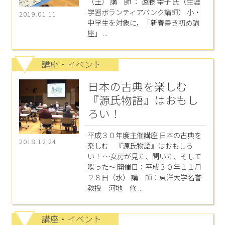
（土） 講 師 ： 遠藤 幸子 氏（生涯
学習ボランティアバンク講師） 小・
2019.01.11
中学生を対象に，「新春書き初め講
座」 ...
講座・イベント
日本の古典を楽しむ
『源氏物語』はおもし
ろい！
平成３０年度主催講座 日本の古典を
2018.12.24
楽しむ 『源氏物語』はおもしろ
い！ ～女房が見た、聞いた、そして
喋った～ 開催日：平成３０年１１月
２８日（水） 講 師：東洋大学名誉
教授 河地 修 ...
講座・イベント