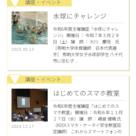
講座・イベント
水球にチャレンジ
令和6年度主催講座「水球にチャレ
ンジ」 開催日 ： 令和７年３月２９
日（土） 講 師 ： 大川 慶悟 氏
［秀明大学体育講師 日本代表選
2025.05.13
手］ 秀明大学女子水球部学生 八千代
市に住む子 ...
講座・イベント
はじめてのスマホ教室
令和6年度主催講座「はじめてのス
マホ教室」 開催日 ：令和６年１１月
２７日（水） 講 師 ： 嶋倉 健晴 氏
（KDDIスマホ・ケータイ安全教室認
2024.12.17
定講師） これからスマートフォンの