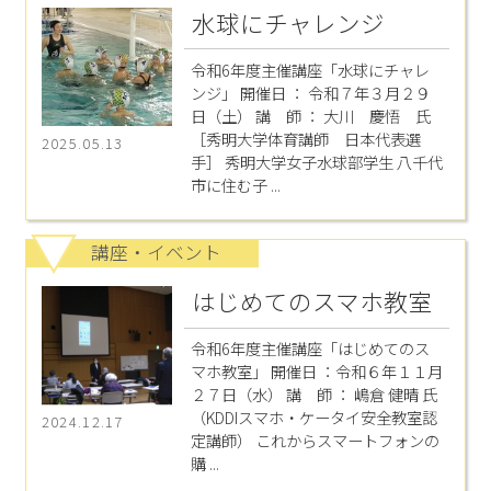
水球にチャレンジ
令和6年度主催講座「水球にチャレ
ンジ」 開催日 ： 令和７年３月２９
日（土） 講 師 ： 大川 慶悟 氏
［秀明大学体育講師 日本代表選
2025.05.13
手］ 秀明大学女子水球部学生 八千代
市に住む子 ...
講座・イベント
はじめてのスマホ教室
令和6年度主催講座「はじめてのス
マホ教室」 開催日 ：令和６年１１月
２７日（水） 講 師 ： 嶋倉 健晴 氏
（KDDIスマホ・ケータイ安全教室認
2024.12.17
定講師） これからスマートフォンの
購 ...