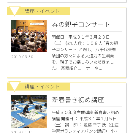
講座・イベント
春の親子コンサート
開催日：平成３１年３月２３日
（土） 参加人数：１０８人 ｢春の親
子コンサート｣と題し，八千代交響
楽団の方々による大迫力の生演奏
2019.03.30
を，親子でお楽しみいただきまし
た。 楽器紹介コーナーや ...
講座・イベント
新春書き初め講座
平成３０年度主催講座 新春書き初め
講座 開催日 ： 平成３１年１月５日
（土） 講 師 ： 遠藤 幸子 氏（生涯
学習ボランティアバンク講師） 小・
2019.01.11