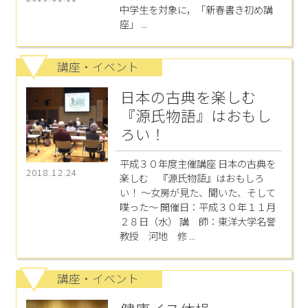
中学生を対象に，「新春書き初め講
座」 ...
講座・イベント
日本の古典を楽しむ
『源氏物語』はおもし
ろい！
平成３０年度主催講座 日本の古典を
2018.12.24
楽しむ 『源氏物語』はおもしろ
い！ ～女房が見た、聞いた、そして
喋った～ 開催日：平成３０年１１月
２８日（水） 講 師：東洋大学名誉
教授 河地 修 ...
講座・イベント