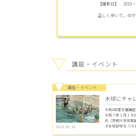
【撮影日】 2010・ 3
正しく歩いて，ゆが
講座・イベント
講座・イベント
水球にチャ
令和6年度主催講座
令和７年３月２９日
氏［秀明大学体育
子水球部学生 八千代
2025.05.13