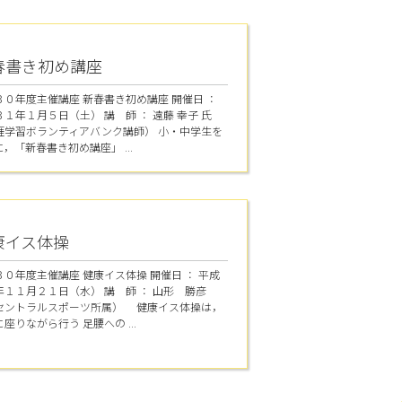
春書き初め講座
３０年度主催講座 新春書き初め講座 開催日 ：
１年１月５日（土） 講 師 ： 遠藤 幸子 氏
涯学習ボランティアバンク講師） 小・中学生を
，「新春書き初め講座」 ...
康イス体操
３０年度主催講座 健康イス体操 開催日 ： 平成
年１１月２１日（水） 講 師 ： 山形 勝彦
セントラルスポーツ所属） 健康イス体操は，
座りながら行う 足腰への ...