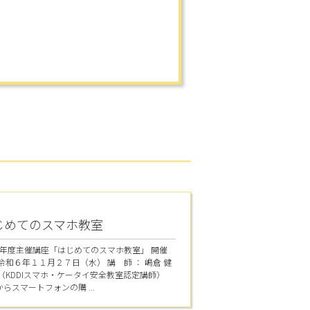
じめてのスマホ教室
6年度主催講座「はじめてのスマホ教室」 開催
：令和６年１１月２７日（水） 講 師 ： 嶋倉 健
氏（KDDIスマホ・ケータイ安全教室認定講師）
らスマートフォンの購 ...