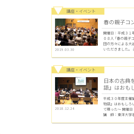
講座・イベント
春の親子コ
開催日：平成３１
０８人 ｢春の親子
団の方々による大
いただきました。 楽
2019.03.30
講座・イベント
日本の古典
語』はおも
平成３０年度主催
物語』はおもしろ
2018.12.24
て喋った～ 開催
講 師：東洋大学名誉