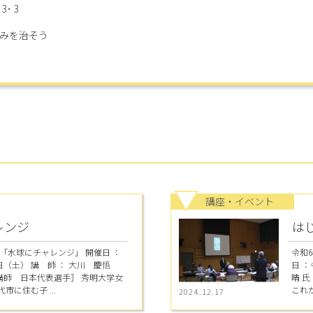
･ 3
みを治そう
講座・イベント
レンジ
は
「水球にチャレンジ」 開催日 ：
令和
（土） 講 師 ： 大川 慶悟
日 
講師 日本代表選手］ 秀明大学女
晴 
市に住む子 ...
これか
2024.12.17