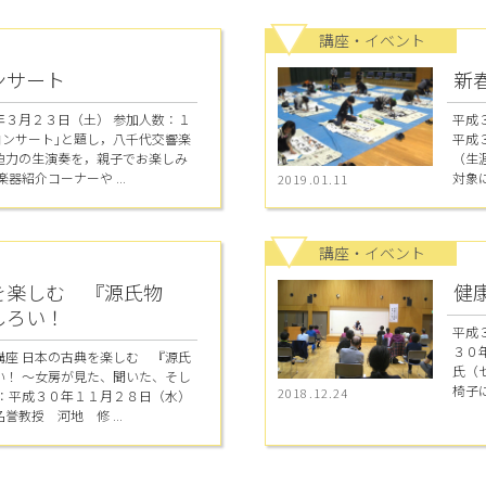
講座・イベント
ンサート
新
年３月２３日（土） 参加人数：１
平成
コンサート｣と題し，八千代交響楽
平成３
迫力の生演奏を，親子でお楽しみ
（生
器紹介コーナーや ...
対象に
2019.01.11
講座・イベント
を楽しむ 『源氏物
健
しろい！
平成
３０
講座 日本の古典を楽しむ 『源氏
氏（
い！ ～女房が見た、聞いた、そし
椅子に
2018.12.24
日：平成３０年１１月２８日（水）
教授 河地 修 ...