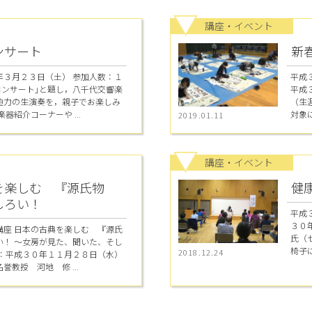
講座・イベント
ンサート
新
年３月２３日（土） 参加人数：１
平成
コンサート｣と題し，八千代交響楽
平成３
迫力の生演奏を，親子でお楽しみ
（生
器紹介コーナーや ...
対象に
2019.01.11
講座・イベント
を楽しむ 『源氏物
健
しろい！
平成
３０
講座 日本の古典を楽しむ 『源氏
氏（
い！ ～女房が見た、聞いた、そし
椅子に
2018.12.24
日：平成３０年１１月２８日（水）
教授 河地 修 ...