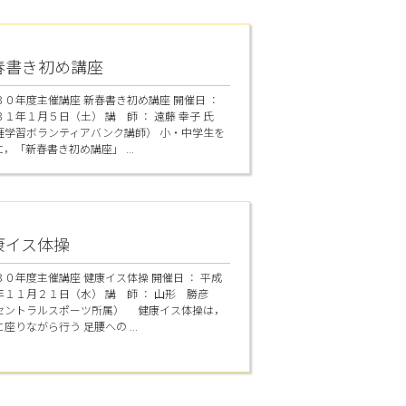
春書き初め講座
３０年度主催講座 新春書き初め講座 開催日 ：
１年１月５日（土） 講 師 ： 遠藤 幸子 氏
涯学習ボランティアバンク講師） 小・中学生を
，「新春書き初め講座」 ...
康イス体操
３０年度主催講座 健康イス体操 開催日 ： 平成
年１１月２１日（水） 講 師 ： 山形 勝彦
セントラルスポーツ所属） 健康イス体操は，
座りながら行う 足腰への ...