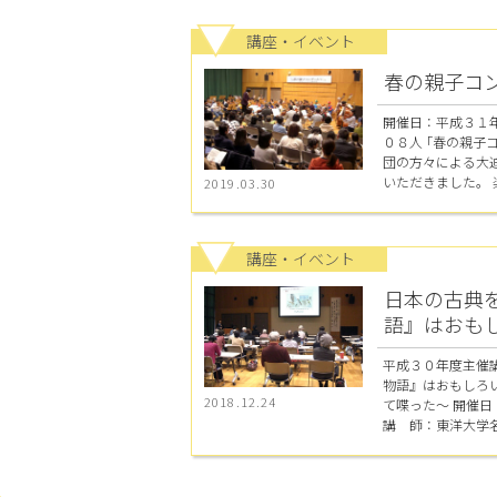
講座・イベント
春の親子コ
開催日：平成３１
０８人 ｢春の親子
団の方々による大
いただきました。 楽
2019.03.30
講座・イベント
日本の古典
語』はおも
平成３０年度主催
物語』はおもしろ
2018.12.24
て喋った～ 開催
講 師：東洋大学名誉