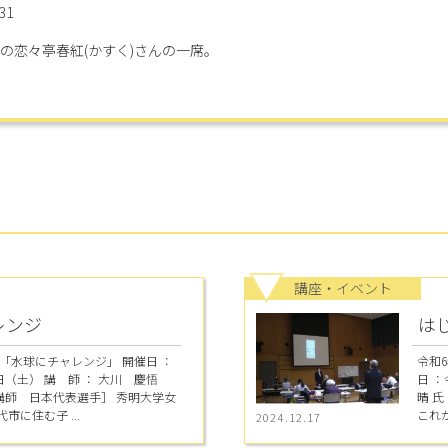
31
の恋々亭春紅(かすく)さんの一席。
講座・イベント
レンジ
は
「水球にチャレンジ」 開催日 ：
令和
（土） 講 師 ： 大川 慶悟
日 
講師 日本代表選手］ 秀明大学女
晴 
市に住む子 ...
これか
2024.12.17