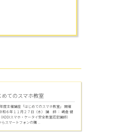
じめてのスマホ教室
6年度主催講座「はじめてのスマホ教室」 開催
：令和６年１１月２７日（水） 講 師 ： 嶋倉 健
氏（KDDIスマホ・ケータイ安全教室認定講師）
らスマートフォンの購 ...