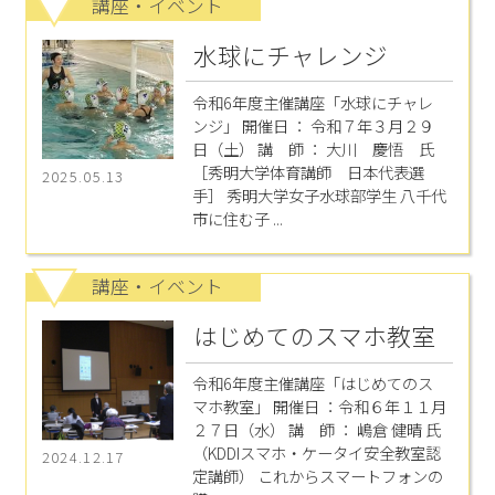
講座・イベント
水球にチャレンジ
令和6年度主催講座「水球にチャレ
ンジ」 開催日 ： 令和７年３月２９
日（土） 講 師 ： 大川 慶悟 氏
［秀明大学体育講師 日本代表選
2025.05.13
手］ 秀明大学女子水球部学生 八千代
市に住む子 ...
講座・イベント
はじめてのスマホ教室
令和6年度主催講座「はじめてのス
マホ教室」 開催日 ：令和６年１１月
２７日（水） 講 師 ： 嶋倉 健晴 氏
（KDDIスマホ・ケータイ安全教室認
2024.12.17
定講師） これからスマートフォンの