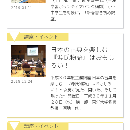
（土） 講 師 ： 遠藤 幸子 氏（生涯
学習ボランティアバンク講師） 小・
2019.01.11
中学生を対象に，「新春書き初め講
座」 ...
講座・イベント
日本の古典を楽しむ
『源氏物語』はおもし
ろい！
平成３０年度主催講座 日本の古典を
2018.12.24
楽しむ 『源氏物語』はおもしろ
い！ ～女房が見た、聞いた、そして
喋った～ 開催日：平成３０年１１月
２８日（水） 講 師：東洋大学名誉
教授 河地 修 ...
講座・イベント