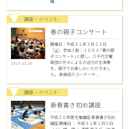
購 ...
講座・イベント
春の親子コンサート
開催日：平成３１年３月２３日
（土） 参加人数：１０８人 ｢春の親
子コンサート｣と題し，八千代交響
楽団の方々による大迫力の生演奏
2019.03.30
を，親子でお楽しみいただきまし
た。 楽器紹介コーナーや ...
講座・イベント
新春書き初め講座
平成３０年度主催講座 新春書き初め
講座 開催日 ： 平成３１年１月５日