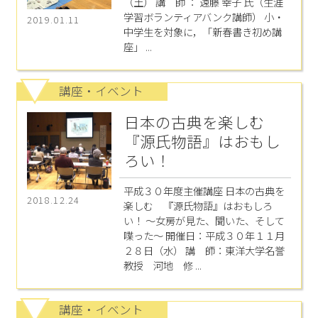
（土） 講 師 ： 遠藤 幸子 氏（生涯
学習ボランティアバンク講師） 小・
2019.01.11
中学生を対象に，「新春書き初め講
座」 ...
講座・イベント
日本の古典を楽しむ
『源氏物語』はおもし
ろい！
平成３０年度主催講座 日本の古典を
2018.12.24
楽しむ 『源氏物語』はおもしろ
い！ ～女房が見た、聞いた、そして
喋った～ 開催日：平成３０年１１月
２８日（水） 講 師：東洋大学名誉
教授 河地 修 ...
講座・イベント