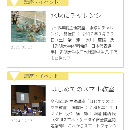
講座・イベント
水球にチャレンジ
令和6年度主催講座「水球にチャレ
ンジ」 開催日 ： 令和７年３月２９
日（土） 講 師 ： 大川 慶悟 氏
［秀明大学体育講師 日本代表選
2025.05.13
手］ 秀明大学女子水球部学生 八千代
市に住む子 ...
講座・イベント
はじめてのスマホ教室
令和6年度主催講座「はじめてのス
マホ教室」 開催日 ：令和６年１１月
２７日（水） 講 師 ： 嶋倉 健晴 氏
（KDDIスマホ・ケータイ安全教室認
2024.12.17
定講師） これからスマートフォンの