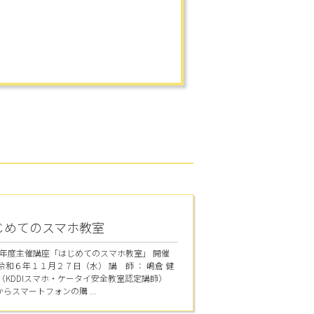
じめてのスマホ教室
6年度主催講座「はじめてのスマホ教室」 開催
：令和６年１１月２７日（水） 講 師 ： 嶋倉 健
氏（KDDIスマホ・ケータイ安全教室認定講師）
らスマートフォンの購 ...