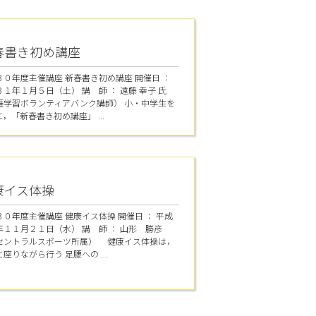
春書き初め講座
３０年度主催講座 新春書き初め講座 開催日 ：
１年１月５日（土） 講 師 ： 遠藤 幸子 氏
涯学習ボランティアバンク講師） 小・中学生を
，「新春書き初め講座」 ...
康イス体操
３０年度主催講座 健康イス体操 開催日 ： 平成
年１１月２１日（水） 講 師 ： 山形 勝彦
セントラルスポーツ所属） 健康イス体操は，
座りながら行う 足腰への ...