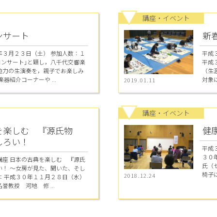
講座・イベント
ンサート
新
年３月２３日（土） 参加人数：１
平成
コンサート｣と題し，八千代交響楽
平成３
迫力の生演奏を，親子でお楽しみ
（生
器紹介コーナーや ...
対象に
2019.01.11
講座・イベント
を楽しむ 『源氏物
健
しろい！
平成
３０
講座 日本の古典を楽しむ 『源氏
氏（
い！ ～女房が見た、聞いた、そし
椅子に
2018.12.24
日：平成３０年１１月２８日（水）
教授 河地 修 ...