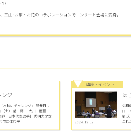
27
、三曲･お筝・お花のコラボレーションでコンサート会場に変身。
講座・イベント
レンジ
は
「水球にチャレンジ」 開催日 ：
令和
（土） 講 師 ： 大川 慶悟
日 
講師 日本代表選手］ 秀明大学女
晴 
市に住む子 ...
これか
2024.12.17