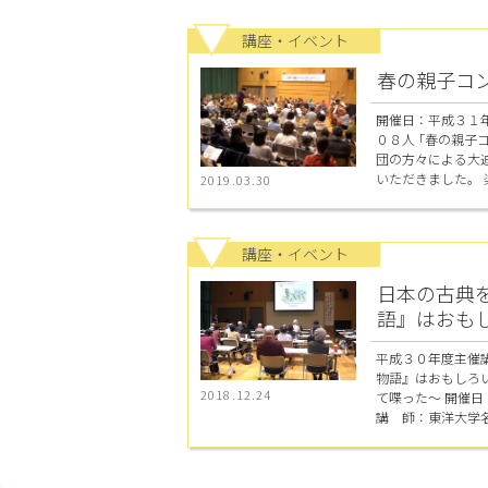
講座・イベント
春の親子コ
開催日：平成３１
０８人 ｢春の親子
団の方々による大
いただきました。 楽
2019.03.30
講座・イベント
日本の古典
語』はおも
平成３０年度主催
物語』はおもしろ
2018.12.24
て喋った～ 開催
講 師：東洋大学名誉