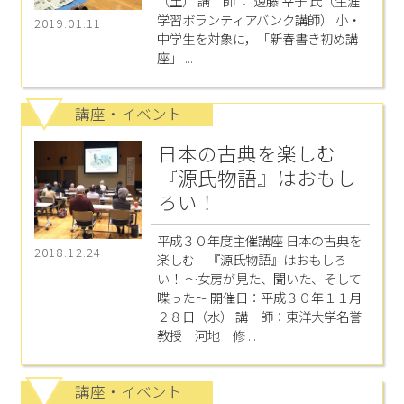
（土） 講 師 ： 遠藤 幸子 氏（生涯
学習ボランティアバンク講師） 小・
2019.01.11
中学生を対象に，「新春書き初め講
座」 ...
講座・イベント
日本の古典を楽しむ
『源氏物語』はおもし
ろい！
平成３０年度主催講座 日本の古典を
2018.12.24
楽しむ 『源氏物語』はおもしろ
い！ ～女房が見た、聞いた、そして
喋った～ 開催日：平成３０年１１月
２８日（水） 講 師：東洋大学名誉
教授 河地 修 ...
講座・イベント