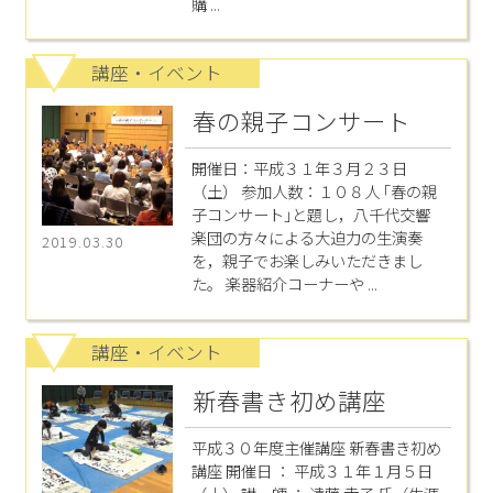
購 ...
講座・イベント
春の親子コンサート
開催日：平成３１年３月２３日
（土） 参加人数：１０８人 ｢春の親
子コンサート｣と題し，八千代交響
楽団の方々による大迫力の生演奏
2019.03.30
を，親子でお楽しみいただきまし
た。 楽器紹介コーナーや ...
講座・イベント
新春書き初め講座
平成３０年度主催講座 新春書き初め
講座 開催日 ： 平成３１年１月５日