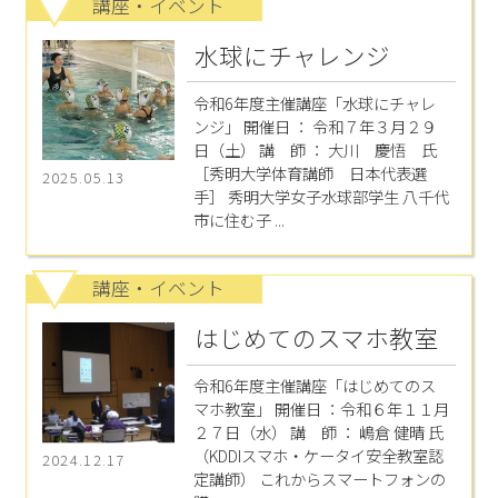
講座・イベント
水球にチャレンジ
令和6年度主催講座「水球にチャレ
ンジ」 開催日 ： 令和７年３月２９
日（土） 講 師 ： 大川 慶悟 氏
［秀明大学体育講師 日本代表選
2025.05.13
手］ 秀明大学女子水球部学生 八千代
市に住む子 ...
講座・イベント
はじめてのスマホ教室
令和6年度主催講座「はじめてのス
マホ教室」 開催日 ：令和６年１１月
２７日（水） 講 師 ： 嶋倉 健晴 氏
（KDDIスマホ・ケータイ安全教室認
2024.12.17
定講師） これからスマートフォンの