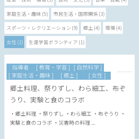
家庭生活・趣味 (5)
市民生活・国際関係 (3)
スポーツ・レクリエーション (9)
郷土 (4)
環境 (4)
女性 (2)
生涯学習ボランティア (1)
指導者
[ 教育・学習 ]
[ 自然科学 ]
[ 家庭生活・趣味 ]
[ 郷土 ]
[ 女性 ]
郷土料理、祭りずし、わら細工、布ぞ
うり、実験と食のコラボ
・郷土料理 ・祭りずし ・わら細工 ・布ぞうり ・
実験と食のコラボ ・災害時の料理 ...