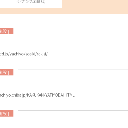
その他の施設 (3)
施設 ]
.jp/yachiyo/sosiki/rekisi/
施設 ]
achiyo.chiba.jp/KAKUKAN/YATIYODAI.HTML
施設 ]