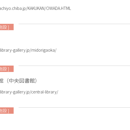
yachiyo.chiba.jp/KAKUKAN/OWADA.HTML
施設 ]
ibrary-gallery.jp/midorigaoka/
施設 ]
書館（中央図書館）
rary-gallery.jp/central-library/
施設 ]