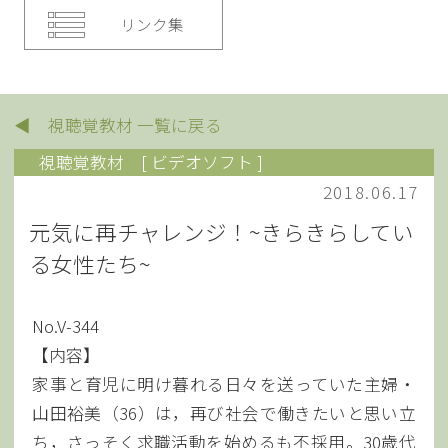
リンク集
◀ 視聴覚教材 一覧に戻る
視聴覚教材
[ ビデオソフト ]
2018.06.17
元気に再チャレンジ！~きらきらしてい
る女性たち~
No.V-344
【内容】
家事と育児に明け暮れる日々を送っていた主婦・
山田裕美（36）は，再び社会で働きたいと思い立
ち，さっそく求職活動を始めるも不採用。30歳代