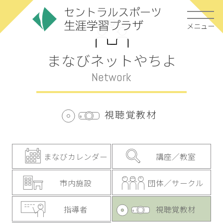
メニュー
まなびネットやちよ
Network
視聴覚教材
まなびカレンダー
講座／教室
市内施設
団体／サークル
指導者
視聴覚教材