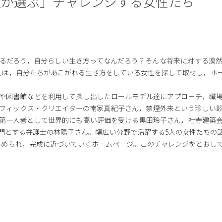
私が選ぶ」チャレンジする女性たち
るだろう，自分らしい生き方ってなんだろう？そんな将来に対する漠
人は，自分たちがあこがれる生き方をしている女性を探して取材し，ホ
や図書館などを利用して探し出したロールモデル達にアプローチ，職
フィックス・クリエイターの南家真紀子さん，禁煙外来という珍しい
第一人者として世界的にも高い評価を受ける黒田玲子さん，社寺建築
門とする弁護士の林陽子さん。幅広い分野で活躍する5人の女性たちの
込められ，完成に近づいていくホームページ。このチャレンジをとおし