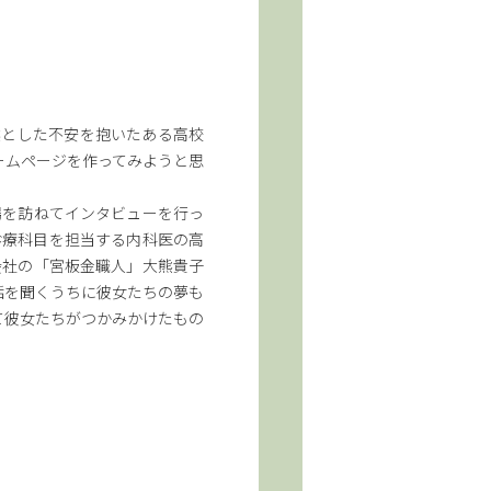
然とした不安を抱いたある高校
ームページを作ってみようと思
場を訪ねてインタビューを行っ
診療科目を担当する内科医の高
会社の「宮板金職人」大熊貴子
話を聞くうちに彼女たちの夢も
て彼女たちがつかみかけたもの