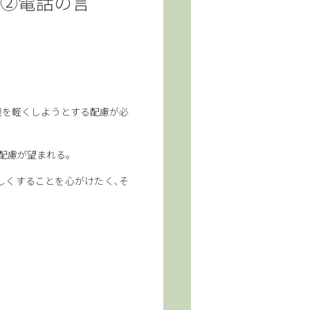
、②電話の言
）
負担を軽くしようとする配慮が必
な配慮が望まれる。
美しくすることを心がけたく､そ