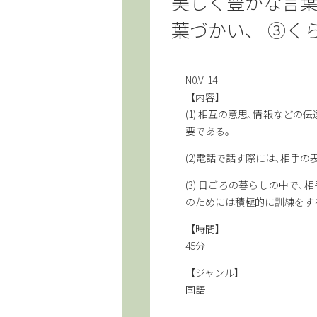
美しく豊かな言葉
葉づかい、 ③く
N0.V-14
【内容】
(1) 相互の意思､情報など
要である。
(2)電話で話す際には､相手
(3) 日ごろの暮らしの中で
のためには積極的に訓練をす
【時間】
45分
【ジャンル】
国語