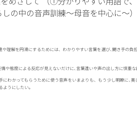
をめざして （①分かりやすい用語で
らしの中の音声訓練～母音を中心に～
の伝達や理解を円滑にするためには、わかりやすい言葉を選び､聞き手の
の表情や態度による反応が見えないだけに､言葉遣いや声の出し方に慎重
､相手にわかってもらうために使う音声をいまよりも、もう少し明瞭に､
るようにしたい。