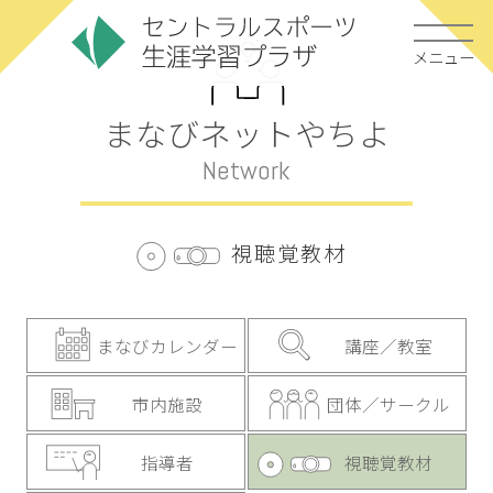
メニュー
まなびネットやちよ
Network
視聴覚教材
まなびカレンダー
講座／教室
市内施設
団体／サークル
指導者
視聴覚教材