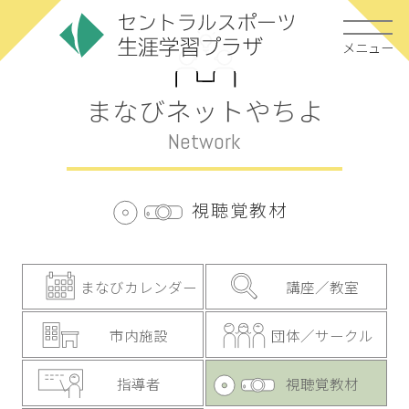
メニュー
まなびネットやちよ
Network
視聴覚教材
まなびカレンダー
講座／教室
市内施設
団体／サークル
指導者
視聴覚教材