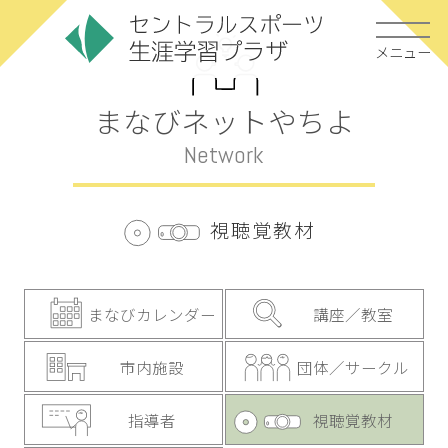
メニュー
まなびネットやちよ
Network
視聴覚教材
まなびカレンダー
講座／教室
市内施設
団体／サークル
指導者
視聴覚教材