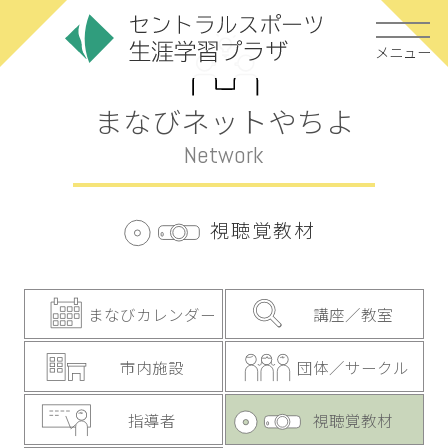
メニュー
まなびネットやちよ
Network
視聴覚教材
まなびカレンダー
講座／教室
市内施設
団体／サークル
指導者
視聴覚教材