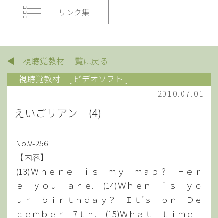
リンク集
◀ 視聴覚教材 一覧に戻る
視聴覚教材
[ ビデオソフト ]
2010.07.01
えいごリアン (4)
No.V-256
【内容】
(13)Ｗｈｅｒｅ ｉｓ ｍｙ ｍａｐ？ Ｈｅｒ
ｅ ｙｏｕ ａｒｅ. (14)Ｗｈｅｎ ｉｓ ｙｏ
ｕｒ ｂｉｒｔｈｄａｙ？ Ｉｔ’ｓ ｏｎ Ｄｅ
ｃｅｍｂｅｒ 7ｔｈ. (15)Ｗｈａｔ ｔｉｍｅ