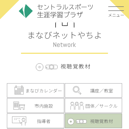
メニュー
まなびネットやちよ
Network
視聴覚教材
まなびカレンダー
講座／教室
市内施設
団体／サークル
指導者
視聴覚教材