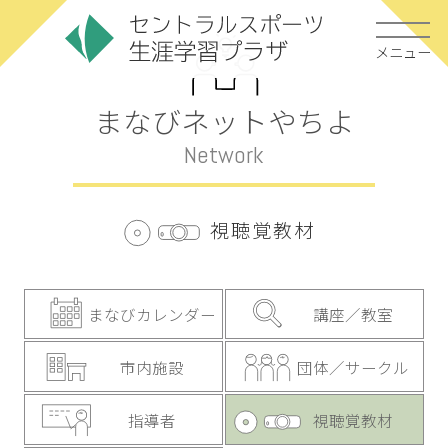
メニュー
まなびネットやちよ
Network
視聴覚教材
まなびカレンダー
講座／教室
市内施設
団体／サークル
指導者
視聴覚教材