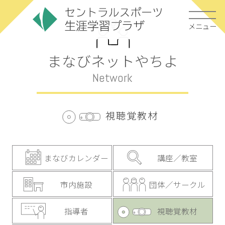
メニュー
まなびネットやちよ
Network
視聴覚教材
まなびカレンダー
講座／教室
市内施設
団体／サークル
指導者
視聴覚教材