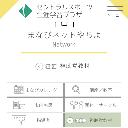
メニュー
まなびネットやちよ
Network
視聴覚教材
まなびカレンダー
講座／教室
市内施設
団体／サークル
指導者
視聴覚教材