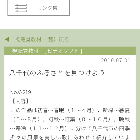
リンク集
◀ 視聴覚教材 一覧に戻る
視聴覚教材
[ ビデオソフト ]
2010.07.01
八千代のふるさとを見つけよう
No.V-219
【内容】
この作品は初春～春眠（１～４月），新緑～暮夏
（５～８月），初秋～紅葉（８～１０月），晩秋
～寒冷（１１～１２月）に分けて八千代市の四季
折々の風景を美しい歌にあわせて紹介していま