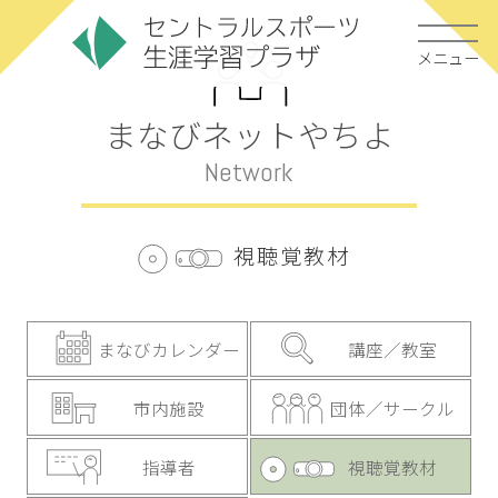
メニュー
まなびネットやちよ
Network
視聴覚教材
まなびカレンダー
講座／教室
市内施設
団体／サークル
指導者
視聴覚教材