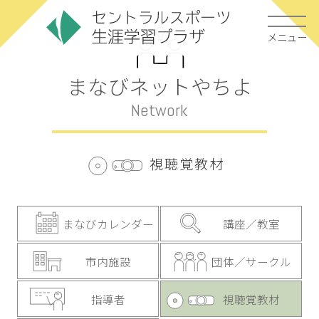
メニュー
まなびネットやちよ
Network
視聴覚教材
まなびカレンダー
講座／教室
市内施設
団体／サークル
指導者
視聴覚教材