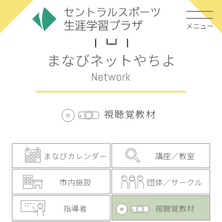
メニュー
まなびネットやちよ
Network
視聴覚教材
まなびカレンダー
講座／教室
市内施設
団体／サークル
指導者
視聴覚教材