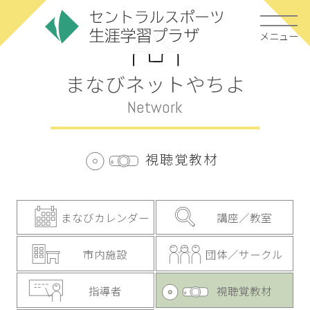
メニュー
まなびネットやちよ
Network
視聴覚教材
まなびカレンダー
講座／教室
市内施設
団体／サークル
指導者
視聴覚教材