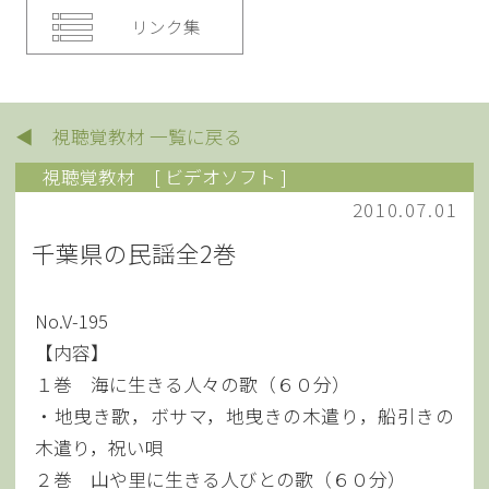
リンク集
◀ 視聴覚教材 一覧に戻る
視聴覚教材
[ ビデオソフト ]
2010.07.01
千葉県の民謡全2巻
No.V-195
【内容】
１巻 海に生きる人々の歌（６０分）
・地曳き歌，ボサマ，地曳きの木遣り，船引きの
木遣り，祝い唄
２巻 山や里に生きる人びとの歌（６０分）