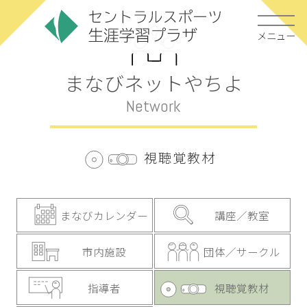
メニュー
まなびネットやちよ
Network
視聴覚教材
まなびカレンダー
講座／教室
市内施設
団体／サークル
指導者
視聴覚教材