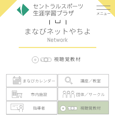
メニュー
まなびネットやちよ
Network
視聴覚教材
まなびカレンダー
講座／教室
市内施設
団体／サークル
指導者
視聴覚教材