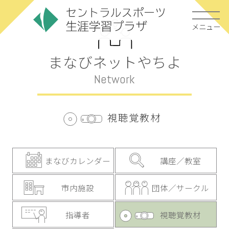
メニュー
まなびネットやちよ
Network
視聴覚教材
まなびカレンダー
講座／教室
市内施設
団体／サークル
指導者
視聴覚教材