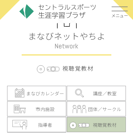
メニュー
まなびネットやちよ
Network
視聴覚教材
まなびカレンダー
講座／教室
市内施設
団体／サークル
指導者
視聴覚教材